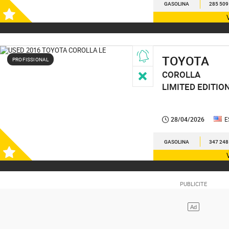
GASOLINA
285 509
TOYOTA
PROFISSIONAL
COROLLA
LIMITED EDITIO
28/04/2026
E
GASOLINA
347 248