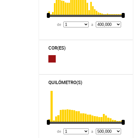
de
a
COR(ES)
QUILÓMETRO(S)
de
a