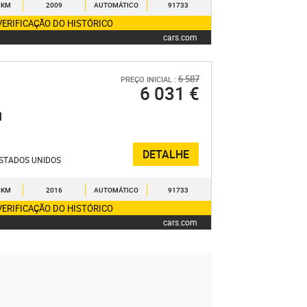
 KM
2009
AUTOMÁTICO
91733
VERIFICAÇÃO DO HISTÓRICO
cars.com
6 587
PREÇO INICIAL :
6 031 €
N
DETALHE
STADOS UNIDOS
 KM
2016
AUTOMÁTICO
91733
VERIFICAÇÃO DO HISTÓRICO
cars.com