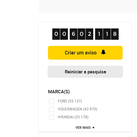
Criar um aviso
Reiniciar a pesquisa
MARCA(S)
FORD (55 137)
VOLKSWAGEN (43 970)
HYUNDAI (33 178)
VER MAIS ▼