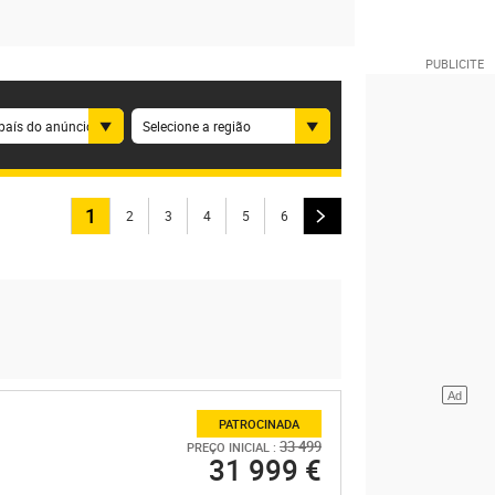
país do anúncio
Selecione a região
1
2
3
4
5
6
PATROCINADA
33 499
PREÇO INICIAL :
31 999 €