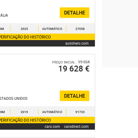
DETALHE
TÁLIA
 KM
2025
AUTOMÁTICO
27058
VERIFICAÇÃO DO HISTÓRICO
autohero.com
19 554
PREÇO INICIAL :
19 628 €
DETALHE
STADOS UNIDOS
 KM
2019
AUTOMÁTICO
91733
VERIFICAÇÃO DO HISTÓRICO
cars.com
carsdirect.com