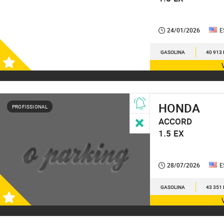
24/01/2026
E
GASOLINA
40 913
HONDA
PROFISSIONAL
ACCORD
1.5
EX
28/07/2026
E
GASOLINA
43 351