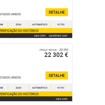
DETALHE
STADOS UNIDOS
 KM
2024
AUTOMÁTICO
91733
VERIFICAÇÃO DO HISTÓRICO
cars.com
carsdirect.com
22 393
PREÇO INICIAL :
22 302 €
DETALHE
STADOS UNIDOS
 KM
2024
AUTOMÁTICO
91731
VERIFICAÇÃO DO HISTÓRICO
cars.com