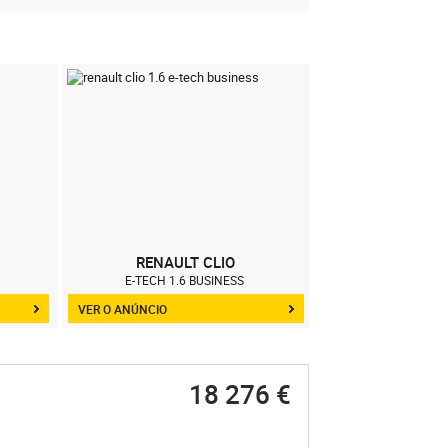
RENAULT CLIO
RENAUL
E-TECH 1.6 BUSINESS
1.5 IN
VER O ANÚNCIO
VER O ANÚNCIO
18 276 €