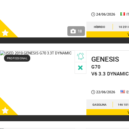
24/06/2026
I
HÍBRIDO
10 251
18
GENESIS
PROFISSIONAL
G70
V6 3.3
DYNAMIC
22/06/2026
E
GASOLINA
146 101