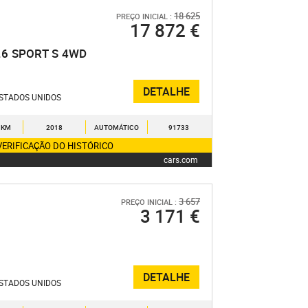
18 625
PREÇO INICIAL :
17 872 €
.6
SPORT S
4WD
DETALHE
STADOS UNIDOS
 KM
2018
AUTOMÁTICO
91733
VERIFICAÇÃO DO HISTÓRICO
cars.com
3 657
PREÇO INICIAL :
3 171 €
DETALHE
STADOS UNIDOS