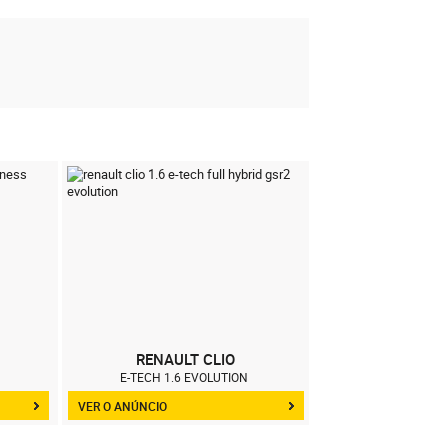
RENAULT CLIO
RENAUL
E-TECH 1.6 EVOLUTION
0.9 BUS
VER O ANÚNCIO
VER O ANÚNCIO