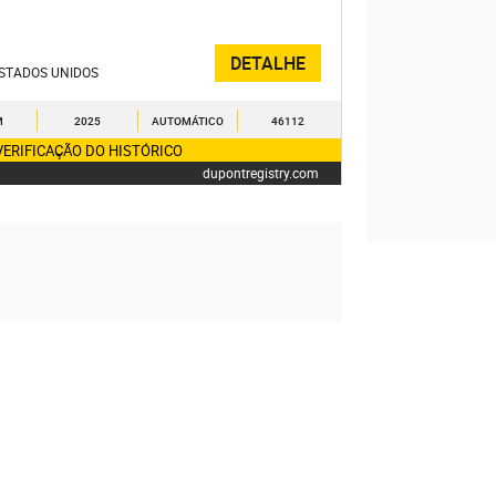
DETALHE
STADOS UNIDOS
M
2025
AUTOMÁTICO
46112
VERIFICAÇÃO DO HISTÓRICO
dupontregistry.com