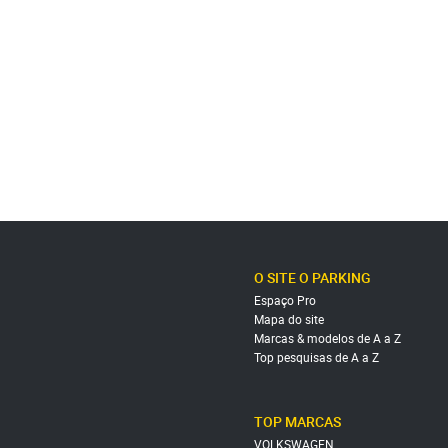
O SITE O PARKING
Espaço Pro
Mapa do site
Marcas & modelos de A a Z
Top pesquisas de A a Z
TOP MARCAS
VOLKSWAGEN