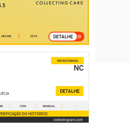
.5
DETALHE
1 482 KM
2019
PATROCINADA
NC
DETALHE
UÉCIA
KM
1956
MANUAL
-
VERIFICAÇÃO DO HISTÓRICO
collectingcars.com