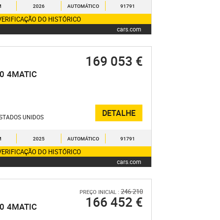
M
2026
AUTOMÁTICO
91791
VERIFICAÇÃO DO HISTÓRICO
cars.com
169 053 €
.0
4MATIC
DETALHE
STADOS UNIDOS
M
2025
AUTOMÁTICO
91791
VERIFICAÇÃO DO HISTÓRICO
cars.com
246 210
PREÇO INICIAL :
166 452 €
.0
4MATIC