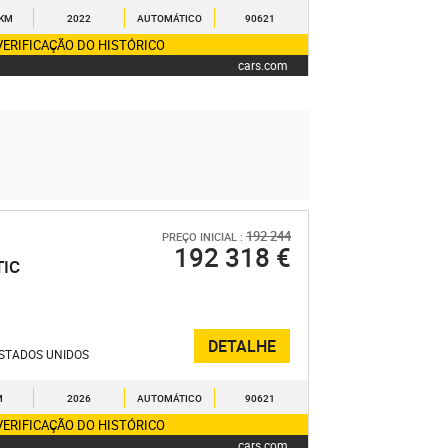
 KM
2022
AUTOMÁTICO
90621
VERIFICAÇÃO DO HISTÓRICO
cars.com
192 244
PREÇO INICIAL :
192 318 €
IC
DETALHE
STADOS UNIDOS
M
2026
AUTOMÁTICO
90621
VERIFICAÇÃO DO HISTÓRICO
cars.com