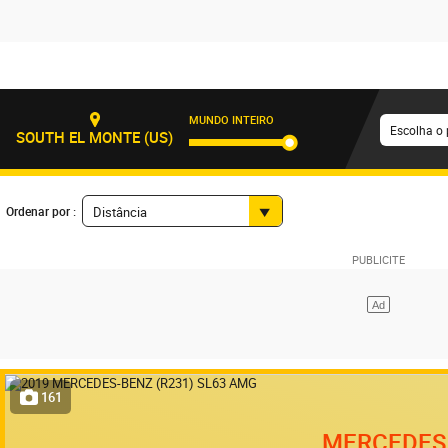
MUNDO INTEIRO
Escolha o 
SOUTH EL MONTE (US)
Ordenar por :
Distância
161
MERCEDES