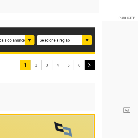
país do anúncio
Selecione a região
1
2
3
4
5
6