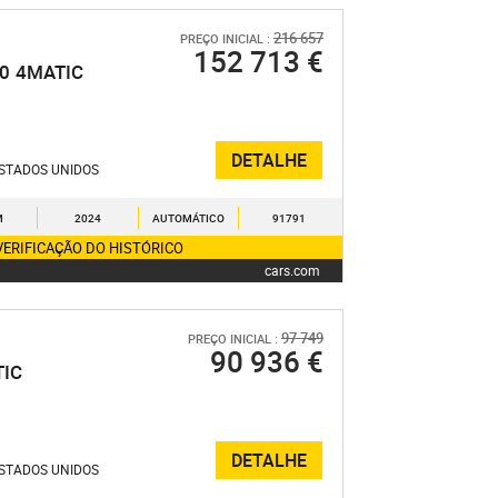
216 657
PREÇO INICIAL :
152 713 €
.0
4MATIC
DETALHE
STADOS UNIDOS
M
2024
AUTOMÁTICO
91791
VERIFICAÇÃO DO HISTÓRICO
cars.com
97 749
PREÇO INICIAL :
90 936 €
IC
DETALHE
STADOS UNIDOS