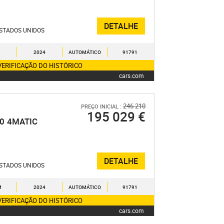
DETALHE
STADOS UNIDOS
2024
AUTOMÁTICO
91791
VERIFICAÇÃO DO HISTÓRICO
cars.com
246 210
PREÇO INICIAL :
195 029 €
.0
4MATIC
DETALHE
STADOS UNIDOS
M
2024
AUTOMÁTICO
91791
VERIFICAÇÃO DO HISTÓRICO
cars.com