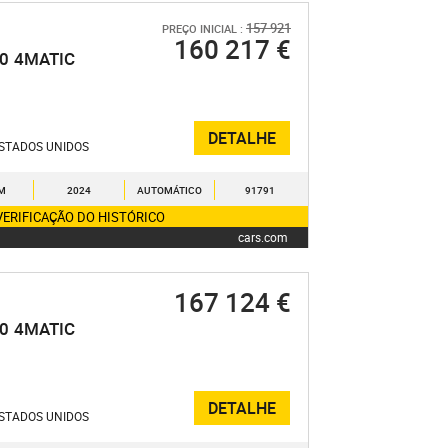
157 921
PREÇO INICIAL :
160 217 €
.0
4MATIC
DETALHE
STADOS UNIDOS
KM
2024
AUTOMÁTICO
91791
VERIFICAÇÃO DO HISTÓRICO
cars.com
167 124 €
.0
4MATIC
DETALHE
STADOS UNIDOS