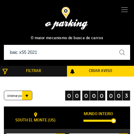
3
resultados
O maior mecanismo de busca de carros
FILTRAR
CRIAR AVISO
Ordenar por
MUNDO INTEIRO
SOUTH EL MONTE (US)