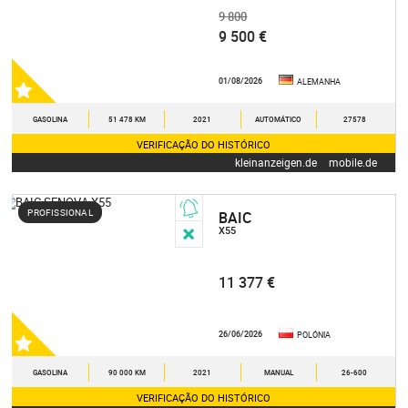
9 800
9 500 €
01/08/2026
ALEMANHA
GASOLINA
51 478 KM
2021
AUTOMÁTICO
27578
VERIFICAÇÃO DO HISTÓRICO
kleinanzeigen.de
mobile.de
PROFISSIONAL
BAIC
X55
11 377 €
26/06/2026
POLÓNIA
GASOLINA
90 000 KM
2021
MANUAL
26-600
VERIFICAÇÃO DO HISTÓRICO