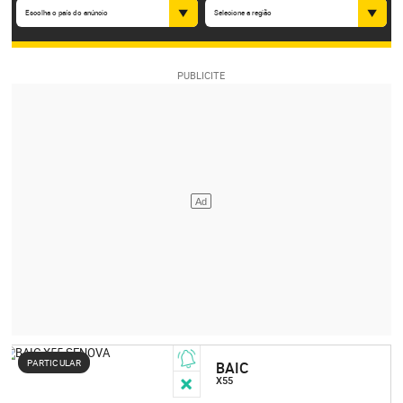
Escolha o país do anúncio
Selecione a região
PARTICULAR
BAIC
X55