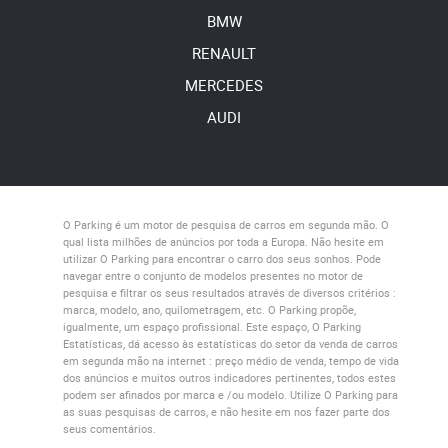
BMW
RENAULT
MERCEDES
AUDI
O Parking
é um motor de pesquisa de carros em segunda mão. O
qual lista milhões de anúncios por toda a Europa. Não hesite em
utilizar
O Parking
para encontrar o carro dos seus sonhos. Pode
navegar entre o conjunto de modelos presentes no motor de
pesquisa e filtrar os seus resultados através de diversos critérios :
marca, modelo, ano, quilometragem, etc.
O Parking
propõe,
igualmente, um espaço profissional. Este espaço,
O Parking
Estatísticas
, dá acesso às estatísticas do setor da venda de carros
em segunda mão na internet : preço médio de venda, tempo de vida
dos anúncios e muitos outros indicadores pertinentes, todos estes
podem ser afinados por marca e /ou modelo. Utilize
O Parking
para
as suas pesquisas de carros, e não hesite em nos fazer parte dos
seus comentários.