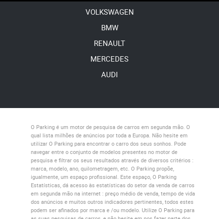
VOLKSWAGEN
BMW
RENAULT
MERCEDES
AUDI
O Parking
é um motor de pesquisa de carros em segunda mão. O
qual lista milhões de anúncios por toda a Europa. Não hesite em
utilizar
O Parking
para encontrar o carro dos seus sonhos. Pode
navegar entre o conjunto de modelos presentes no motor de
pesquisa e filtrar os seus resultados através de diversos critérios :
marca, modelo, ano, quilometragem, etc.
O Parking
propõe,
igualmente, um espaço profissional. Este espaço,
O Parking
Estatísticas
, dá acesso às estatísticas do setor da venda de carros
em segunda mão na internet : preço médio de venda, tempo de vida
dos anúncios e muitos outros indicadores pertinentes, todos estes
podem ser afinados por marca e /ou modelo. Utilize
O Parking
para
as suas pesquisas de carros, e não hesite em nos fazer parte dos