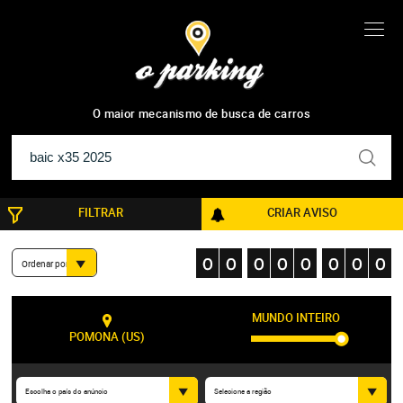
0
resultados
O maior mecanismo de busca de carros
FILTRAR
CRIAR AVISO
Ordenar por
MUNDO INTEIRO
POMONA (US)
Escolha o país do anúncio
Selecione a região